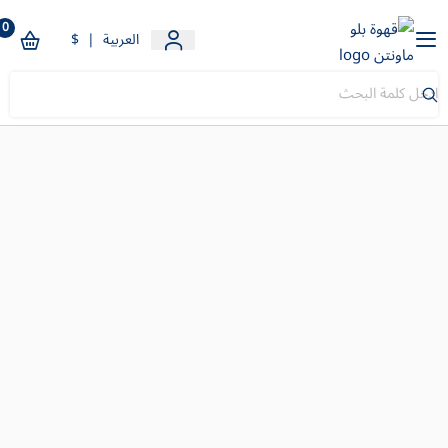
0
قهوة بلو ماونتن
العربية
|
$