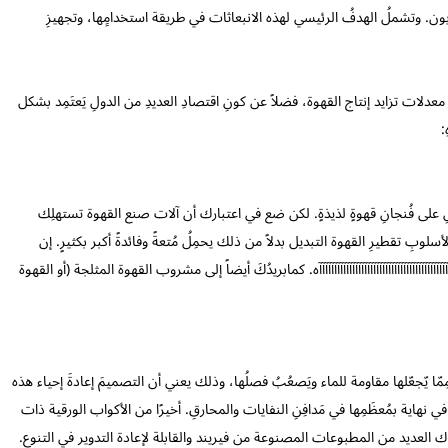
 طن من ثاني أكسيد الكربون. وتشملُ الهدفُ الرئيسي لهذه الانبعاثات في طريقة استخدامِِها، وتجهيزِ
معدلات تزايد إنتاج القهوة، فضلاً عن كونِ اقتصادِ العديدِ من الدولِ يَعتَمِد بشكل
:
على فُنجانِ قهوةٍ لذيذةٍ. لكن ضع في اعتبارك أن آلات صنع القهوة تستهلِك
لوبِ تقطيرِ القهوة التبديل بدلاً من ذلك يحمِلُ مُتعةً وفائدةً أكبر بكثيرٍ. إن
آآآآآآآآآآآآآآآآآآآآآآآآآآآآآآآآآآآه. كمابريدُكَ أيضاً إلى مشروب القهوة المثلجة (أو القهوة
ِمّا يّجعّلها مقاومة للماء ويَصعُبُ فصلُها، وذلك يعني أن التصميمَ إعادةَ إحياء هذه
في نهاية بمُعظَمِها في مَدافِنِ النفايات والمحارقِ. أخيرًا من الأكواب الورقية ذات
اك العديد من المطبوعات المصنوعة من فيريند والقابلة لإعادة التدوير في التنوع.