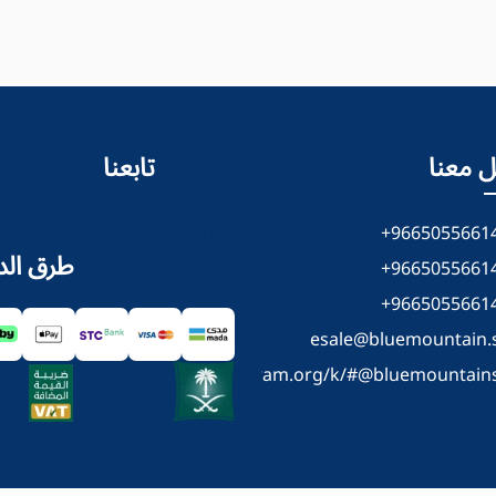
 معنا
تابعنا
+9665055661
طرق الد
+9665055661
+9665055661
esale@bluemountain.
https://web.telegram.org/k/#@bluemountain
السجل التجاري
ا
1010687413
0003