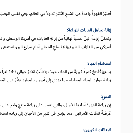
تُعتَبَرُ القهوةُ واحدةً من السّلعِ الأكثرِ تداولاً في العالمِ، وفي نفس الوقتِ
إزالة تجاهل الغابات للزراعة:
أمريكي من الغاباتِ الطبيعيةِ لإفساحِ المجالِ أمام مزارع البن. استدعى إز
استخدام المياه:
يستهلِكُتُن
زيادة موارد المياه المحلية، مما يؤدي إلى أضرار بالمواردِ يؤثّرُ على الم
التنوع:
إن زراعة القهوة أحادية الأصل، والتي تعمل على زراعة منتجٍ واحدٍ على م
عُرضَةً للآفاتِ الأمراضِ، مما يؤدي في كثيرٍ من الأحيان إلى زيادة استخد
انبعاثات الكربون: