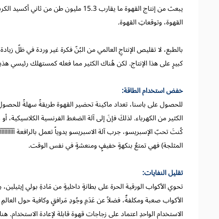
يبعث من إنتاج القهوة ما يقارب 15.3 مليون
القهوة، وتوقعاتِ القهوة.
بالطبع، لا تقليص الإنتاجِ العالمي من البُنّ فكرة غير وردة في ظلّ زيادة 
كبيرٍ على هذا الإنتاج. لكن هُناك الكثير مما فعله كمستهلك رئيسي هذهِ
خفض استخدام الطاقة:
للحصول على باسنا، تعداد ماكينة تحضير القهوة طريقةً سهلةً للحصولِ 
الكثير من الكهرباء. لذلكَ فإنَ إلى آلة الضغط الفرنسية الكلاسيكية، أو لأس
كُنتَ تحبّ الإسبريسو، جرب آلة الاسبريسو يدوياً تعمل بالرافعة آآآآآآآآآآآآآآآآآآ
المثلجة) فهي تمتعُ بنكهةٍ خفيفٍٍ ومنعشةٍ في نفس الوقت.
تقليل النفايات:
تحوي الأكواب الورقية الحرة على بطانةٍ داخليةٍ من مَادةِ بولي إيثيلين، م
الأكواب صعبة ومكلفةٌ، فضلاً عن عَدَمِ وجُودِ مَرافقٍ وكافية حول العالمِ 
الاستخدام الواحدِ اعتماد على زجاجات قهوة قابلة لإعادة الاستخدام. هن