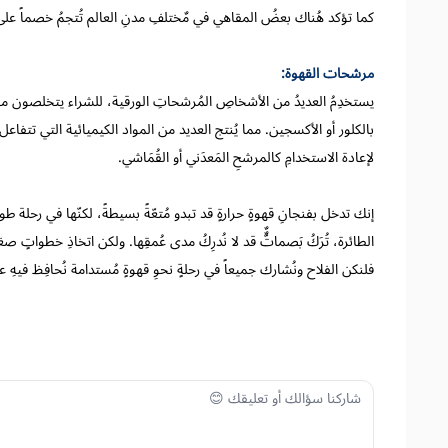
كما تؤكد هُناك بعضُ المقاهي في مٌختلفِ مدنِ العالم تُتجمُ خصماً عل
مرشحات القهوة:
يستخدِمُ العديدُ من الأشخاصِ المُرشحاتِ الورقية، للشراء يتخلصون من
بالكلور أو الأكسجين. مما يُنتج العديد من المواد الكيميائية التي تتفاعل 
لإعادة الاستخدامِ كالمرشحِ المَعدَني أو القُمَاشي.
إنك تدخل بفنجانِ قهوةٍ حرارةٍ قد تبدو مُتعّةً بسيطةً، لكنّها في رحلة 
الطائرة، تُرَكُ بَصماتٌٌّ قد لا نُدرِكُ مدى عُمقِها. ولكن اتخاذِ خطواتٍ صغي
فلنكن الفلاح ونُشارك جميعاً في رحلةٍ نحوِ قهوةٍ مُستدامة نُحافِظ فيهِ عل