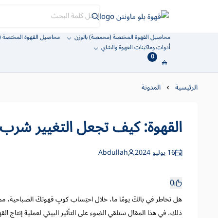
قهوة بلو ماونتن
محاصيل القهوة المختصة (محمصة) بالوزن
محاصيل القهوة المختصة (
أدوات وماكينات القهوة والشاي
0
الرئيسية
المدونة
القهوة: كيف تجعل التغيير شرب أ
16 يوليو 2024
Abdullah
0
هل تخاطر في بالكَ يومًا ما، خلال احتِساب كوبِ قهوتكَ الصباحية، مما 
ذلك، في هذا المقال سنلقي الضوء على التأثير البيئي لعملية إنتاج القه