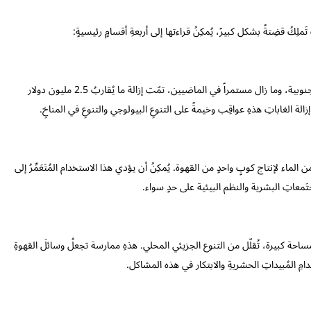
 تَملِكُ قضِتةً بشكل كبيرً، يُمكِنُ قراءتها إلى أربعةِ أقسامٍ رئيسيةٍ:
وتمكنّ زِراعةُ البنّ لسبباً نهائياً من إزالةِ الغاباتِ في أمريكا الوسطى والجنوبية، وما زال مستمراً في الماضيين، تمّت إزالة ما يُقاربُ 2.5 مليون دولار
الة الغاباتِ هذهِ عواقِب وخيمةً على التنوعِ البيولوجي والتنوعِ في المناخِ.
تجُ كميةً كبيرةً من الماء، حيث يتَطلّبُ الأمرُ حوالي 140 لتراً من الماء لإنتاج كوبٍ واحدٍ من القهوة. يُمكِنُ أن يؤدي هذا الاستخدام المُتَعَمِّرُ إلى
ُجتَمعاتِ البشرية والنظم البيئية على حدٍ سواء.
ساحة كبيرة، تُقلّل من التنوع الجزيئي المحلي. هذهِ ممارسة تجعلُ وسائلَ القهوةِ
امِ المُبيداتِ الحشريةِ والابتكار في هذه المشاكل.