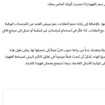
ى سعر القهوة إذا احضرتَ كُوبكَ الخاص معكَ.
ها. بالإضافة إلى زيادة حجم النفايات، يتم تبييض العديد من المُرشحات الورقية
مع النفايات. لذا، فكّر في استخدامِ مُرشحاتٍ غير مُبيّضَة أو تبديلِ إلى مرشحٍ قابلٍ
طويلة وعقدية، بدءاً من زراعة حبوب البنّ تصلاً إلى تحميلها لها. وعلى طول هذه
رةٍ كهذه، يُمكِنُ أن يُحدِثَ فرقاً موجوداً في تقليلِ التأثيرِ البيئي لصيناعةِ القهوة.
ى كوكبنا للأجيالِ القادمةِ، بينما نَستمتع بفنجانِ قهوتنا اللذيذة.