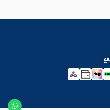
فع
لرقم الضريبي
31006248920