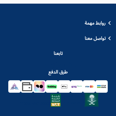
روابط مهمة
تواصل معنا
تابعنا
طرق الدفع
السجل التجاري
الرقم الضريبي
1010687413
310062489200003