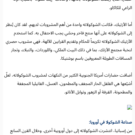
الراعي للكاكاو.
أما الأزتيك، فكانت الشوكولاته واحدة من أهم المشروبات لديهم. لقد كان يُنظر
إلى الشوكولاته على أنها منتج فاخر وحسّي يجب الاحتفال به. كما استخدم
الأزتيك الشوكولاته تكريماً للحكام وتقديم القرابين للآلهة، فهي مشروب حصري
لنخبة مجتمع الأزتك، بما في ذلك البيت الملكي، واللوردات، والنبلاء، وتجار
المسافات الطويلة المعروفين باسم بوشتيكا.
أضافت حضارات أمريكا الجنوبية الكثير من النكهات لمشروب الشوكولاته، لعلّ
أشيّعها هي الفلفل الحار المجفف والمطحون، العسل، الفانيليا المجففة
والمطحونة، القرفة أو الزهور وتوابل الأناتو.
صناعة الشوكولا في أوروبا:
من إسبانيا، انتشرت الشوكولاته إلى دول أوروبية أخرى. وخلال القرن السابع