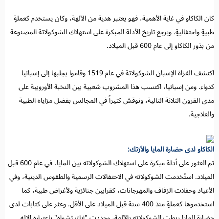
كان الكاكاو في غاية الأهمية، فهو يعتبر هدية من الآلهة، وكان يستخدم كعملةٍ
طبيةٍ واحتفاليةٍ. ويرجع تاريخ الأدلة المبكرة على استهلاك الشوكولاتة المصنوعة
من بذور الكاكاو إلى عام 600 قبل الميلاد.
اكتشف الغزاة الإسبان الشوكولاتة في عام 1519 وقاموا بجلبها إلى إسبانيا
كدواء. ومن إسبانيا، اكتسب هذا المشروب شعبية بين النخبة الأوروبية على
مدى القرون الثلاثة التالية، ونوقش كثيراً في المجالس بفضل مزاياه الطبية
والعلاجية.
الكاكاو لدى حضارة المايا والأزتك:
تم العثور على أدلة مبكرة على استهلاك الشوكولاته بين المايا، في عام 600 قبل
الميلاد. استُخدمت الشوكولاته في الاحتفالات الرسمية والطقوس الدينية، وفي
الأعياد وحفلات الزفاف والمهرجانات، كقرابين جنائزية ولأغراض طبية، كما
استخدموها كعملةٍ منذ 400 سنة قبل الميلاد على الأقل. وعثر على كتابات لدى
حضارة المايا ربطت الشوكولاته بالآلهة، وحددت "إيك تشواه" باعتباره الإله