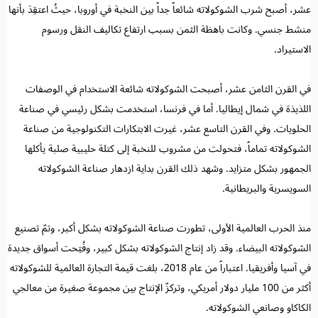
عشر، أصبح شرب الشوكولاته شائعاً جداً بين النخبة في أوروبا، حيثُ اعتقِدَ بأنها
منشط جنسي. وكانت باهظة الثمن بسبب ارتفاع تكاليف النقل ورسوم
الاستيراد.
في القرن الثامن عشر، أصبحت الشوكولاته شائعة الاستخدام في الوصفات
اللذيذة في شمال إيطاليا. أما في فرنسا، استخدمت بشكل رئيسي في صناعة
الحلويات. وفي القرن التاسع عشر، غيرت الابتكارات التكنولوجية من صناعة
الشوكولاته تماماً، فتحولت من مشروب للنخبة إلى كتلة حليبية صلبة يأكلها
الجمهور بشكل متزايد. وشهد ذلك القرن بداية ازدهار صناعة الشوكولاته
السويسرية والبريطانية.
منذ الحرب العالمية الأولى، تطورت صناعة الشوكولاته بشكل أكبر، وتمّ تصنيع
الشوكولاته البيضاء. وقد زاد إنتاج الشوكولاته بشكل كبير، وفُتِحت أسواق جديدة
في آسيا وأفريقيا. اعتباراً من عام 2018، بلغت قيمة التجارة العالمية للشوكولاته
أكثر من 100 مليار دولار أمريكي، وتركزّ الإنتاج بين مجموعة صغيرة من معالجي
الكاكاو وصانعي الشوكولاته.