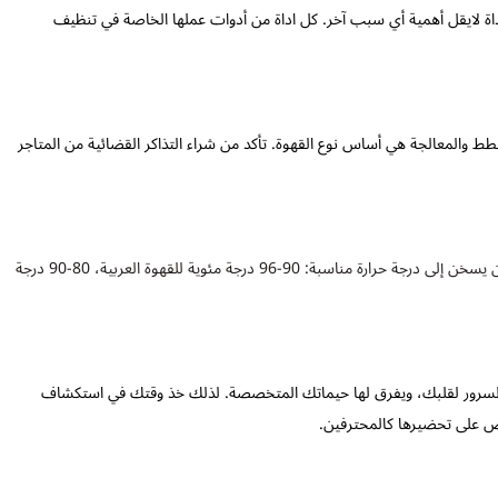
داة لايقل أهمية أي سبب آخر. كل اداة من أدوات عملها الخاصة في تنظيف
والقطط والمعالجة هي أساس نوع القهوة. تأكد من شراء التذاكر القضائية من المتاجر
تستخدم مياه مُصفّى أو ماء معدنيًا للحصول على أفضل مذاق. يجب أن يسخن إلى درجة حرارة مناسبة: 90-96 درجة مئوية للقهوة العربية، 80-90 درجة
السرور لقلبك، ويفرق لها حيماتك المتخصصة. لذلك خذ وقتك في استكشاف
رص على تحضيرها كالمحترفين.