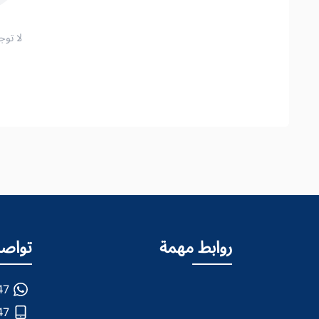
لا توج
روابط مهمة
تواصل
47
47