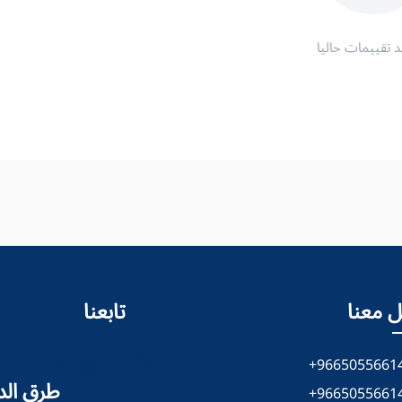
د تقييمات حاليا
 معنا
تابعنا
+9665055661
طرق الد
+9665055661