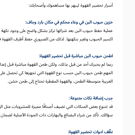
أسرار تحضير القهوة ليبهر بها مساهموك وأصحابك:
خزين حبوب البن في وعاء محكم في مكان بارد وجاف:
عملية حفظ حبوب البن بعد شرائها تركز بشكل واضح على وجود نكهة ال
اكسير الحبوب وتغير بنكهتها. لذلك من الضروري حفظ أظرف القهوة ف
اطحن حبوب البن مباشرة قبل تحضير القهوة:
ربما لم يخبرك أحد من قبل بذلك، ولكن طحن القهوة مباشرة قبل إعداد
المهم طحن حبوب البن حسب نوع القهوة التي تجهزها كي تحصل على مذ
العربية متوسطة الطحن، والقهوة المقطرة تحتاج إلى طحن خشن.
جرب إضافة نكات متنوعة:
قد تتنوع بعض المنكات التي تضيف أصنافًا مميزة للمشروبات مثل اله
سؤالك. تأكد من شراء البضائع والبهارات ذات الجودة الأصلية لضمان 
نظّف ادوات تحضير القهوة: