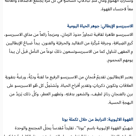
وتَشاركِ الهمومِ ومالِ منذِ تبادُلاتٍ حساسةٍ في كل مرّة يجتمعُ الأصدقاءُ والعائلة
معاً لاحتساء القهوة.
الاسبريسو الإيطالي: جوهر الحياة اليومية
الاسبريسو ظاهرة ثقافية تتجاوزُ حدودَ الزمانِ، ومزيجاً رائعاً من مذاقِ الاسبريسو،
كَرمِ الضِيافةِ، وجرقة مُركّزة من التقاليد والحرفيّة والفنون. يبدأُ صَباحُ الإيطاليين
مِ المقهى لتَناولِ كما من الاسبريسوتسعون ذلكَ نوعاً من التأملِ قبلَ أن يبدأ
يومهم المحموم.
يعتبر الايطاليون تقديمُ فُنجانٍ من الاسبريسو الرفيع ما لفتةً وديّةً، ورغبةً بتقويةِ
العلاقاتِ وتكوينِ ذكرياتٍ وتقديرِ أفراحِ الحياة. وتَشتَمِلُ كل طُو الاسبريسو على
برنِ بالفنجانِ رذاذٍ لطيف، والشعور بدفئهِ، وتطهيرِ العطرِ، وكلّ ذلك يَزيدُ من
البهجةِ الحسية.
القهوة الاثيوبية: الترابط من خلال تكملة بونا
شهيرُو القهوة الإثيوبية باسم "بونا"، تقليداً مُقدساً يمثلُ المجتمع والوحدة