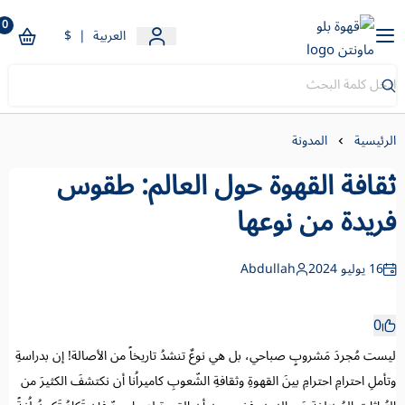
0
قهوة بلو ماونتن
العربية
|
$
الرئيسية
المدونة
ثقافة القهوة حول العالم: طقوس
فريدة من نوعها
16 يوليو 2024
Abdullah
0
ليست مُجردَ مَشروبٍ صباحي، بل هي نوعٌ تنشدُ تاريخاً من الأصالة! إن بدراسةِ
وتأملِ احترامِ احترامِ بينَ القهوةِ وثقافةِ الشّعوبِ كاميراُنا أن نكتشفَ الكثيرَ من