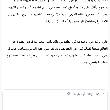
يمكنك الإدراك على الفور من رائحتها الدافئة والحمضية ومظهرها العميق
والجريء أنكَ على وشكِ تَذوقِ تحفةٍ فنية في عالمِ القهوةِ. تُعتبر تعتبر القهوة
رمزاً للضيافة في العالم العربي، حيث يُقترح هذا المَشروب عطري الناس إلى
الاجتماعِ ومُشاركةِ القِصص والمُحادثاتِ الهادِفة.
على الرغم من الاختلاف في الطقوس والعادات، يتشارك مُحبو القهوة حول
العالم شغفًا ثقيلًا: غني عن التعريف وقدرتها على جمع الناس وعناصر مميزة.
وفي النهاية، قادرة على شرب أكثر من مجرد تجربة، بل هي تجربة ثقافية تُثري
حواسنا وتغني روحنا