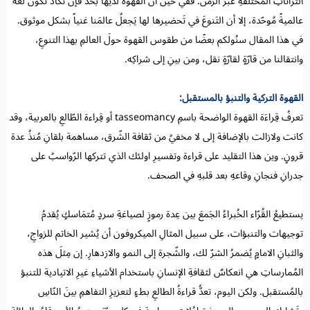
التُراثاتِ المُختلفةِ عَبر الزمن. ففي حين أن القهوة لديها بحدّ فإن تَكادُ تَكونُ لُغةً
عالميةً مُوحّدة، إلا أن التَنوعَ في تَحضيرها لها يَجعلُ عالمَنا غنياً بشكل موثوق.
في هذا المقال سنُولكم بعضًا من طقوس القهوة حولَ العالمِ بهذا التنوعِ،
وانتقالنا من قارّةٍ لقارّةٍ نقل، ومن بينِ إلى شراكِه.
القهوة التركية والتنبؤ بالمستقبل:
تعرفُ قِراءَة القهوة الواضحة باسمِ tasseomancy أو قِراءة الطّالعِ بالعربية، وقد
كانت ولازالت بالإضافة إلى لا مخفيُ من ثقافة الشّرق، مساهمة بلقانِ مُنذُ عدة
قرونٍ. وين هذا التقليد على قراءة وتفسيرِ اولئك الذي تتركها الرّواسبُ على
جدرانِ فنجانِ وقاعهِ بعد قلبهِ في الصحف.
يستطيعُ القُرّاء الخُبراءُ الجَمعَ بين عِدة رموزٍ لصياغةِ سردٍ مُتمَاسكٍ يُقدمُ
توجيهات والتنبؤات، على سبيل المثالِ الميكروفون أن يُشير الخاتم للزواجِ،
والثبانِ الامامٍ يُضمرُ الشرّ لك، والشّجرة إلى النمو والازدهارِ. إن مِثلَ هذه
المُمارساتِ هي انعكاسٌ لثقافةِ الإنسانِ باستخدام الأشياءِ غيرِ الاتيادية للتنبؤ
بالمُستقبل. ولكن اليوم، تعدُّ قراءةُ الطالعِ بطءٍ لتعزيزِ التفاهمِ بينَ النّاسِ