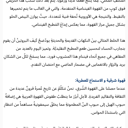
المُكثّفِ المُحلّي، مِما ينتجُ طعماً لذيذاً ورغوياً. يتم بعد ذلك سكب هذا الكريمي
فوق كوبٍ من القهوة الفيتنامية المتقدمة، والتي في الغالب ما يتم تخميرها
بالتقيط. والنتيجة هي الأوروبية تُحفة فنية مُتعددة، حيثُ يوازن البيض الحلو
بشكل جميلٍ مرارَ القهوة، مما يعكس إبداعَ المَطبخ الفيتنامي.
هذا الخلط المثالي بينَ النكهاتِ القديمةِ والحديثةِ يودّضحُ كَيفَ البروتينُ أن يقوم
بتجارب الحساء لتحسين طعمِ المطبخ التقليديّة. وتميز اليوم بالعديد من
المقاهي في جميع أنحاء فيتنام هذا المشروبِ فورد، مما يسمَحُ لكلّ من السّكانِ
بريد والزوّارِ بالانغماسِ في مضمار الماضي مع احتضان التقدم.
قهوة شرقية و الاستماع للعطرية:
عندما حصلنا على القهوة الشّرقِ، نحنُ نتكلّمُ عن تاريخٍ عُمرهُ قرونٌ عديدة من
الثقافة والتقاليدِ الفريدةِ. لأجلِ أبرّز ما يتطلبُ طقوسَ القهوةِ العربيةِ هي إضافةُ
حبوبِ الهيل إلى حبوبِ البنّ المطحونةِ مما يخلقُ سيمفونيةً مساهماً من انتظارِ
التي باستثناءُ الحواس.