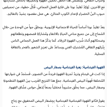
والتراثِ الثقافي. ويتضمن هذا الحَفل تحميل القهوة وتخميرها بالكامل مُشاركتها
مَع الآخرين. يُؤكِدّ تَقليدُ بونا على فكرةِ العملِ الجماعي، فُكلّ خطوة، من تحميلصِ
حبوبِ البنّ الخضراءِ لإعدادِ الكوبِ المثاليّ، هي عمل مقصود يشيدُ بالتقاليدِ.
يعدّ تقليدُ بونا أساساً للحياة الاجتماعية الإثيوبية، ويخلقُ جواً من الوحدةِ من خلالِ
السّماحِ إلى من جميع مناحي الحياةِ بالالتقاءِ ومُشاركةِ قصصهم وتطلعاتهم
وضحكاتهم أثناءَ شُربِ القهوةِ الزرقاء. كَما يذكّرُ هذا العملِ الجماعي الناس
بِتُراثِهم الثقافي المُشتركِ الغني ويساعدُ على تعزيزِ الشعور بالفخر يالثقافةِ
المحلية.
القهوة الفيتنامية: زهرة الفيتنامية بصفار البيض
إذا كنت في فيتنام وتريدُ تَجربةِ القهوةِ فريدةً من التصوير، فَستَجدُ في شوارعها
المُختلفة قَهوةَ البيض الفيتنامية. جمعُ هذا المَزيج الغَريب بينَ القهوةِ المَطحونةِ
وصفار البيض، مما يخلُق مشروباً مَخمَلياً يمنعاً يُذهلُ حواس عشّاق القهوة.
يقومُ فنّانو القهوة الفيتنامية الفيتنامية بِجِصَفار البيض المخفوقِ مع زجاجِ